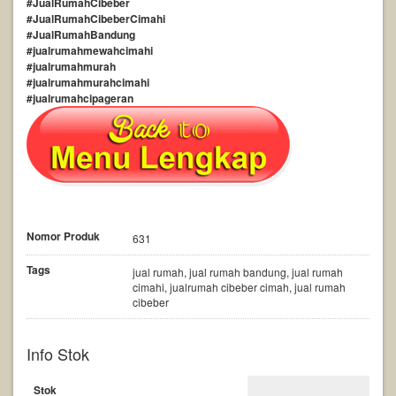
#JualRumahCibeber
#JualRumahCibeberCimahi
#JualRumahBandung
#jualrumahmewahcimahi
#jualrumahmurah
#jualrumahmurahcimahi
#jualrumahcipageran
Nomor Produk
631
Tags
jual rumah, jual rumah bandung, jual rumah
cimahi, jualrumah cibeber cimah, jual rumah
cibeber
Info Stok
Stok