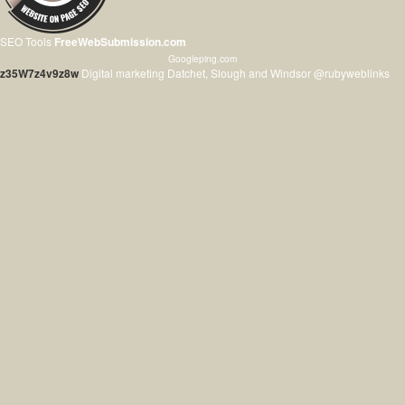
SEO Tools
FreeWebSubmission.com
Googleping.com
z35W7z4v9z8w
Digital marketing Datchet, Slough and Windsor @rubyweblinks