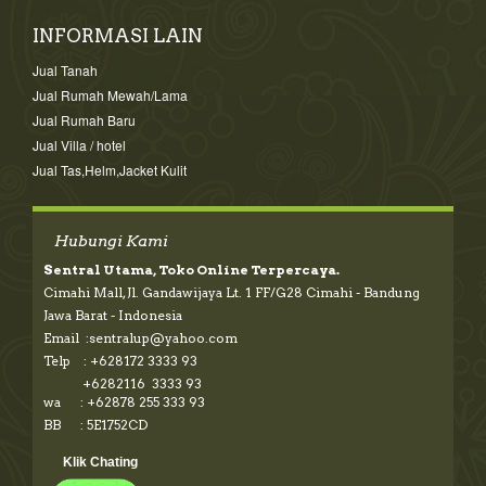
INFORMASI LAIN
Jual Tanah
Jual Rumah Mewah/Lama
Jual Rumah Baru
Jual Villa / hotel
Jual Tas,Helm,Jacket Kulit
Hubungi Kami
Sentral Utama, Toko Online Terpercaya.
Cimahi Mall, Jl. Gandawijaya Lt. 1 FF/G28 Cimahi - Bandung
Jawa Barat - Indonesia
Email :sentralup@yahoo.com
Telp : +628172 3333 93
+6282116 3333 93
wa : +62878 255 333 93
BB : 5E1752CD
Klik Chating