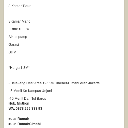
3 Kamar Tidur ,
3Kamar Mandi
Listrik 1300w
Air Jetpump
Garasi
SHM
*Harga 1.3M*
- Belakang Rest Area 125Km Cibeber/Cimahi Arah Jakarta
- 5 Menit Ke Kampus Unjani
-15 Menit Dari Tol Baros
Hub. MrJhon
WA. 0878 255 333 93
#JualRumah
#JualRumahCimahi