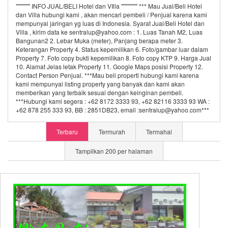
""""""" INFO JUAL/BELI Hotel dan VIlla """""""" *** Mau Jual/Beli Hotel
dan Villa hubungi kami , akan mencari pembeli / Penjual karena kami
mempunyai jaringan yg luas di Indonesia. Syarat Jual/Beli Hotel dan
Villa , kirim data ke sentralup@yahoo.com : 1. Luas Tanah M2, Luas
Bangunan2 2. Lebar Muka (meter), Panjang berapa meter 3.
Keterangan Property 4. Status kepemilikan 6. Foto/gambar luar dalam
Property 7. Foto copy bukti kepemilikan 8. Foto copy KTP 9. Harga Jual
10. Alamat Jelas letak Property 11. Google Maps posisi Property 12.
Contact Person Penjual. ***Mau beli properti hubungi kami karena
kami mempunyai listing property yang banyak dan kami akan
memberikan yang terbaik sesuai dengan keinginan pembeli.
***Hubungi kami segera : +62 8172 3333 93, +62 82116 3333 93 WA :
+62 878 255 333 93, BB : 2851DB23, email :sentralup@yahoo.com***
Terbaru
Termurah
Termahal
Tampilkan 200 per halaman