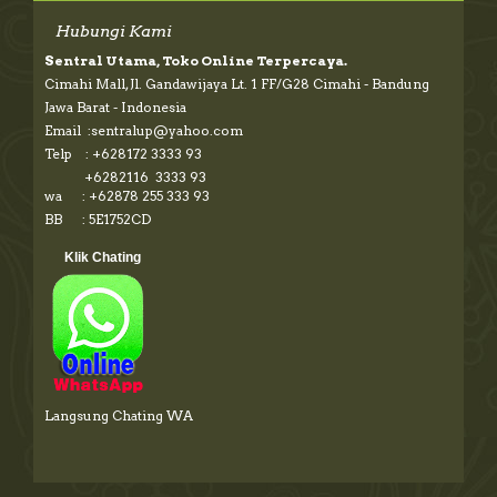
Hubungi Kami
Sentral Utama, Toko Online Terpercaya.
Cimahi Mall, Jl. Gandawijaya Lt. 1 FF/G28 Cimahi - Bandung
Jawa Barat - Indonesia
Email :sentralup@yahoo.com
Telp : +628172 3333 93
+6282116 3333 93
wa : +62878 255 333 93
BB : 5E1752CD
Klik Chating
Langsung Chating WA