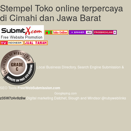
Stempel Toko online terpercaya
di Cimahi dan Jawa Barat
Local Business Directory, Search Engine Submission &
SEO Tools
FreeWebSubmission.com
Googleping.com
z35W7z4v9z8w
Digital marketing Datchet, Slough and Windsor @rubyweblinks