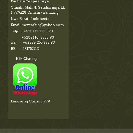
Online Terpercaya.
Cimahi Mall, Jl. Gandawijaya Lt.
1 FF/G28 Cimahi - Bandung
Jawa Barat - Indonesia
Email :sentralup@yahoo.com
Telp : +628172 3333 93
+6282116 3333 93
wa : +62878 255 333 93
BB : 5E1752CD
Klik Chating
Langsung Chating WA