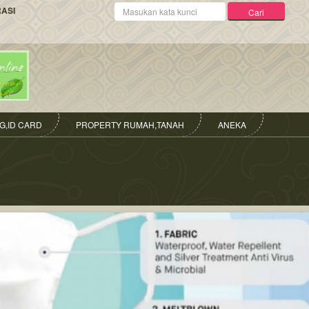
Kata
RASI
Cari
Kunci
G,ID CARD
PROPERTY RUMAH,TANAH
ANEKA